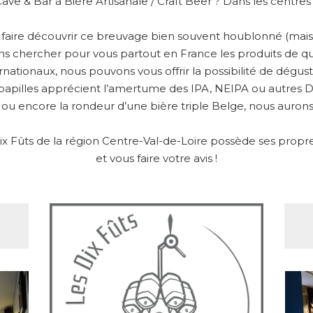
Cave & Bar à Bière Artisanale / Craft Beer ? Dans les centre
s faire découvrir ce breuvage bien souvent houblonné (mais 
ons chercher pour vous partout en France les produits de qu
ernationaux, nous pouvons vous offrir la possibilité de dégu
papilles apprécient l’amertume des IPA, NEIPA ou autres DIP
 ou encore la rondeur d’une bière triple Belge, nous aurons 
 Fûts de la région Centre-Val-de-Loire possède ses propres 
et vous faire votre avis !