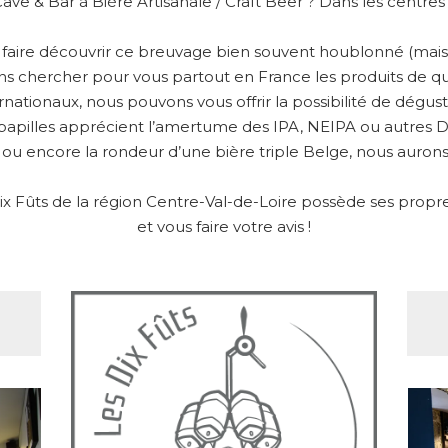
Cave & Bar à Bière Artisanale / Craft Beer ? Dans les centre
s faire découvrir ce breuvage bien souvent houblonné (mais 
ons chercher pour vous partout en France les produits de qu
ernationaux, nous pouvons vous offrir la possibilité de dégu
papilles apprécient l’amertume des IPA, NEIPA ou autres DIP
 ou encore la rondeur d’une bière triple Belge, nous aurons 
 Fûts de la région Centre-Val-de-Loire possède ses propres 
et vous faire votre avis !