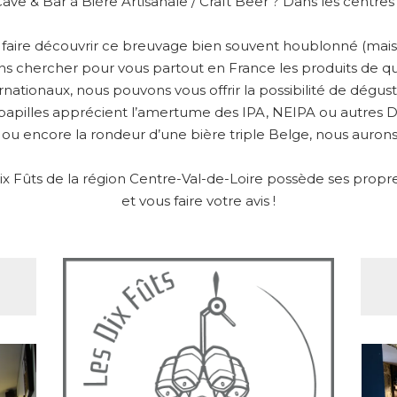
Cave & Bar à Bière Artisanale / Craft Beer ? Dans les centre
s faire découvrir ce breuvage bien souvent houblonné (mais 
ons chercher pour vous partout en France les produits de qu
ernationaux, nous pouvons vous offrir la possibilité de dégu
papilles apprécient l’amertume des IPA, NEIPA ou autres DIP
 ou encore la rondeur d’une bière triple Belge, nous aurons 
 Fûts de la région Centre-Val-de-Loire possède ses propres 
et vous faire votre avis !