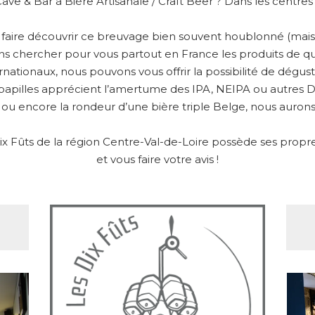
Cave & Bar à Bière Artisanale / Craft Beer ? Dans les centre
s faire découvrir ce breuvage bien souvent houblonné (mais 
ons chercher pour vous partout en France les produits de qu
ernationaux, nous pouvons vous offrir la possibilité de dégu
papilles apprécient l’amertume des IPA, NEIPA ou autres DIP
 ou encore la rondeur d’une bière triple Belge, nous aurons 
 Fûts de la région Centre-Val-de-Loire possède ses propres 
et vous faire votre avis !