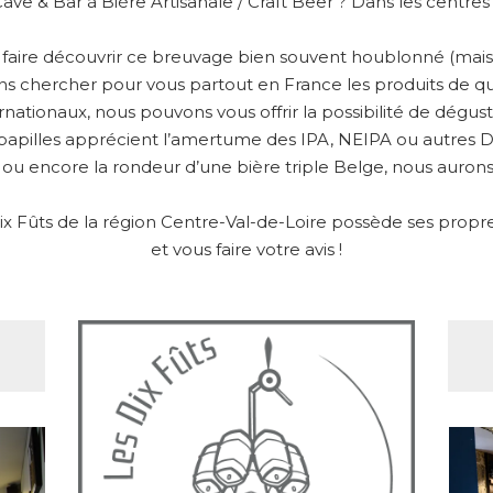
Cave & Bar à Bière Artisanale / Craft Beer ? Dans les centre
s faire découvrir ce breuvage bien souvent houblonné (mais 
ons chercher pour vous partout en France les produits de qu
ernationaux, nous pouvons vous offrir la possibilité de dégu
papilles apprécient l’amertume des IPA, NEIPA ou autres DIP
 ou encore la rondeur d’une bière triple Belge, nous aurons 
 Fûts de la région Centre-Val-de-Loire possède ses propres 
et vous faire votre avis !