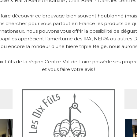
Cave & Bar à Bière Artisanale / Craft Beer ? Dans les centre
s faire découvrir ce breuvage bien souvent houblonné (mais 
ons chercher pour vous partout en France les produits de qu
ernationaux, nous pouvons vous offrir la possibilité de dégu
papilles apprécient l’amertume des IPA, NEIPA ou autres DIP
 ou encore la rondeur d’une bière triple Belge, nous aurons 
 Fûts de la région Centre-Val-de-Loire possède ses propres 
et vous faire votre avis !