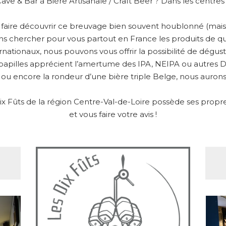
Cave & Bar à Bière Artisanale / Craft Beer ? Dans les centre
s faire découvrir ce breuvage bien souvent houblonné (mais 
ons chercher pour vous partout en France les produits de qu
ernationaux, nous pouvons vous offrir la possibilité de dégu
papilles apprécient l’amertume des IPA, NEIPA ou autres DIP
 ou encore la rondeur d’une bière triple Belge, nous aurons 
 Fûts de la région Centre-Val-de-Loire possède ses propres 
et vous faire votre avis !