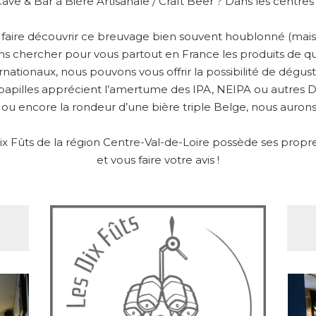
Cave & Bar à Bière Artisanale / Craft Beer ? Dans les centre
s faire découvrir ce breuvage bien souvent houblonné (mais 
ons chercher pour vous partout en France les produits de qu
ernationaux, nous pouvons vous offrir la possibilité de dégu
papilles apprécient l’amertume des IPA, NEIPA ou autres DIP
 ou encore la rondeur d’une bière triple Belge, nous aurons 
 Fûts de la région Centre-Val-de-Loire possède ses propres 
et vous faire votre avis !