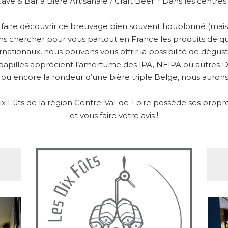
Cave & Bar à Bière Artisanale / Craft Beer ? Dans les centre
s faire découvrir ce breuvage bien souvent houblonné (mais 
ons chercher pour vous partout en France les produits de qu
ernationaux, nous pouvons vous offrir la possibilité de dégu
papilles apprécient l’amertume des IPA, NEIPA ou autres DIP
 ou encore la rondeur d’une bière triple Belge, nous aurons 
 Fûts de la région Centre-Val-de-Loire possède ses propres 
et vous faire votre avis !