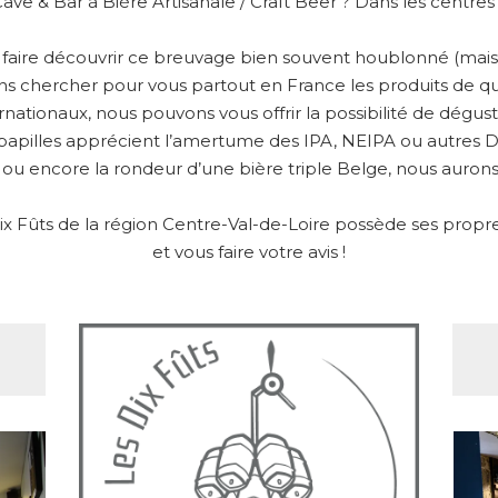
Cave & Bar à Bière Artisanale / Craft Beer ? Dans les centre
s faire découvrir ce breuvage bien souvent houblonné (mais 
ons chercher pour vous partout en France les produits de qu
ernationaux, nous pouvons vous offrir la possibilité de dégu
papilles apprécient l’amertume des IPA, NEIPA ou autres DIP
 ou encore la rondeur d’une bière triple Belge, nous aurons 
 Fûts de la région Centre-Val-de-Loire possède ses propres 
et vous faire votre avis !