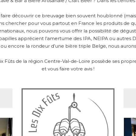
Cave & Bar à Bière Artisanale / Craft Beer ? Dans les centre
s faire découvrir ce breuvage bien souvent houblonné (mais 
ons chercher pour vous partout en France les produits de qu
ernationaux, nous pouvons vous offrir la possibilité de dégu
papilles apprécient l’amertume des IPA, NEIPA ou autres DIP
 ou encore la rondeur d’une bière triple Belge, nous aurons 
 Fûts de la région Centre-Val-de-Loire possède ses propres 
et vous faire votre avis !